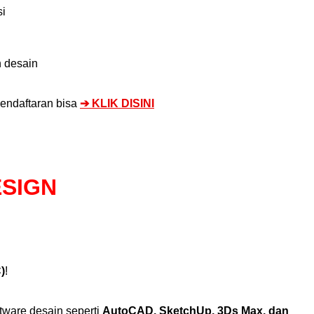
si
n desain
pendaftaran bisa
➔ KLIK DISINI
ESIGN
)
!
tware desain seperti
AutoCAD, SketchUp, 3Ds Max, dan